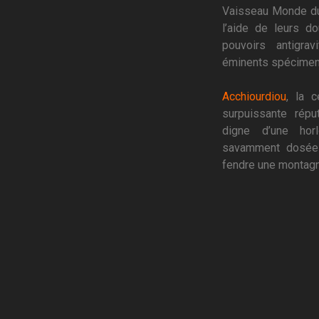
Vaisseau Monde du
l’aide de leurs d
pouvoirs antigrav
éminents spécimen
Acchiourdiou
, la c
surpuissante répu
digne d’une hor
savamment dosée 
fendre une montagn