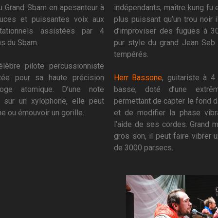
 Grand Sbam en apesanteur à
indépendants, maître kung fu 
ouces et puissantes voix aux
plus puissant qu’un trou noir 
itationnels assistées par 4
d’improviser des fugues à 30
s du Sbam.
pur style du grand Jean Seb
tempérés.
élèbre pilote percussionniste
tée pour sa haute précision
Herr Bassone
, guitariste à 
loge atomique. D’une note
basse, doté d’une extrême
sur un xylophone, elle peut
permettant de capter le fond 
e ou émouvoir un gorille.
et de modifier la phase vibr
l’aide de ses cordes. Grand m
gros son, il peut faire vibrer 
de 3000 parsecs.